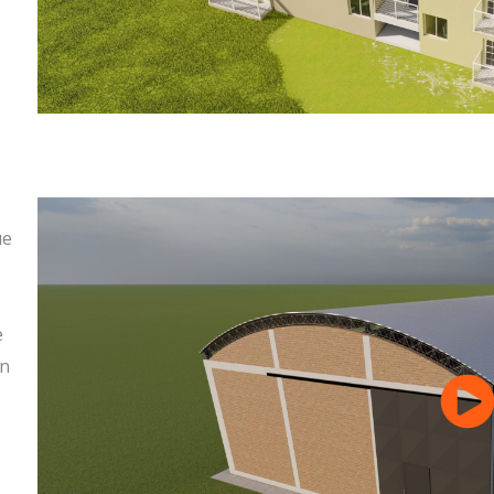
ue
e
on