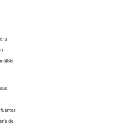
e la
en
nálisis
 sus
 fuentes
ería de