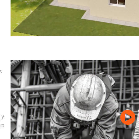
s
 y
ra